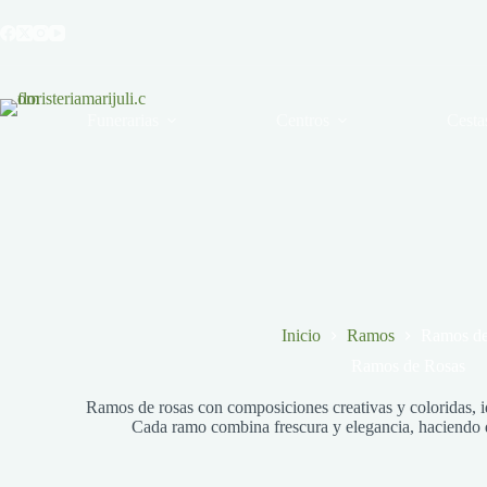
Saltar
al
contenido
Funerarias
Centros
Cesta
Inicio
Ramos
Ramos de
Ramos de Rosas
Ramos de rosas con composiciones creativas y coloridas, i
Cada ramo combina frescura y elegancia, haciendo d