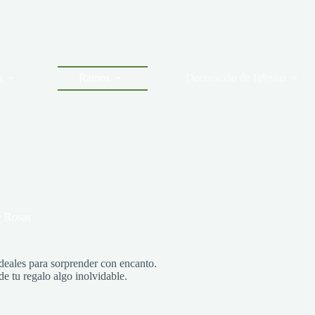
s
Ramos
Decoración de Iglesias
 Rosas
deales para sorprender con encanto.
e tu regalo algo inolvidable.