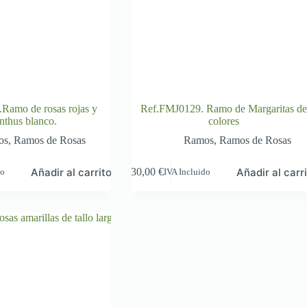
Ramo de rosas rojas y
Ref.FMJ0129. Ramo de Margaritas d
anthus blanco.
colores
os
,
Ramos de Rosas
Ramos
,
Ramos de Rosas
Añadir al carrito
Añadir al carr
30,00
€
do
IVA Incluido