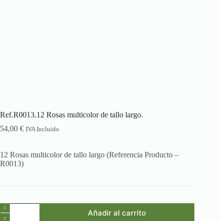
Ref.R0013.12 Rosas multicolor de tallo largo.
54,00
€
IVA Incluido
12 Rosas multicolor de tallo largo (Referencia Producto –
R0013)
Ref.R0013.12
Añadir al carrito
Rosas