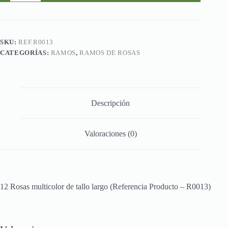
multicolor
de
tallo
largo.
cantidad
SKU:
REF.R0013
CATEGORÍAS:
RAMOS
,
RAMOS DE ROSAS
Descripción
Valoraciones (0)
12 Rosas multicolor de tallo largo (Referencia Producto – R0013)