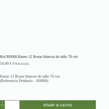
Ref.R0008.Ramo 12 Rosas blancas de tallo 70 cm
54,00
€
IVA Incluido
Ramo 12 Rosas blancas de tallo 70 cm.
(Referencia Producto – R0008)
Ref.R0008.Ramo
Añadir al carrito
12