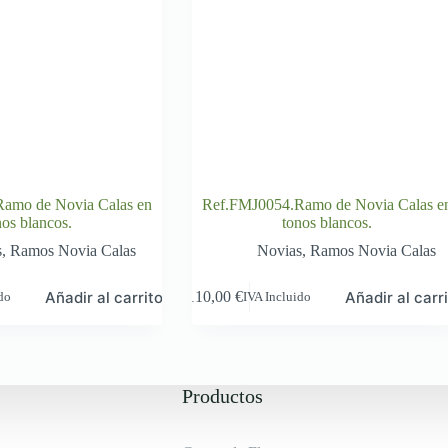
amo de Novia Calas en
Ref.FMJ0054.Ramo de Novia Calas e
nos blancos.
tonos blancos.
s
,
Ramos Novia Calas
Novias
,
Ramos Novia Calas
Añadir al carrito
Añadir al carr
110,00
€
ido
IVA Incluido
Productos