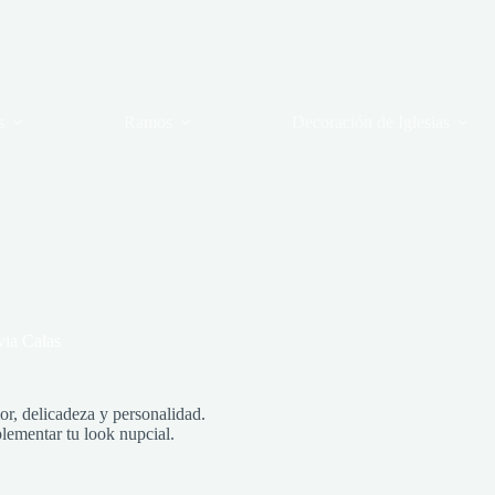
s
Ramos
Decoración de Iglesias
ia Calas
or, delicadeza y personalidad.
plementar tu look nupcial.