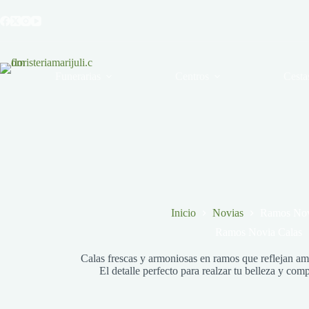
Saltar
al
contenido
Funerarias
Centros
Cesta
Inicio
Novias
Ramos Nov
Ramos Novia Calas
Calas frescas y armoniosas en ramos que reflejan am
El detalle perfecto para realzar tu belleza y com