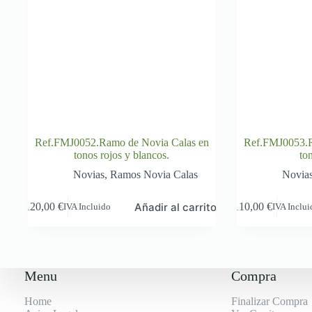
Ref.FMJ0052.Ramo de Novia Calas en
Ref.FMJ0053.R
tonos rojos y blancos.
to
Novias
,
Ramos Novia Calas
Novia
Añadir al carrito
120,00
€
110,00
€
IVA Incluido
IVA Inclu
Menu
Compra
Home
Finalizar Compra