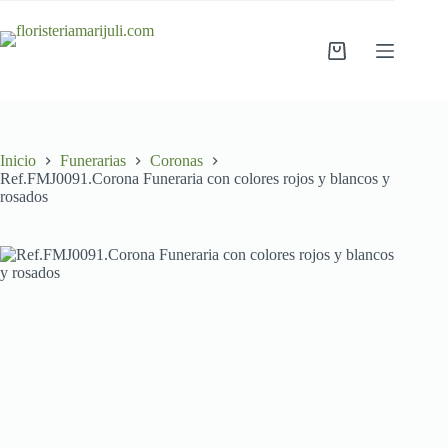
Saltar
al
contenido
Carro
de
compra
Inicio
Funerarias
Coronas
Ref.FMJ0091.Corona Funeraria con colores rojos y blancos y
rosados