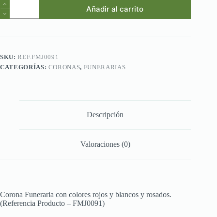
Ref.FMJ0091.Corona
Añadir al carrito
Funeraria
con
colores
rojos
y
blancos
SKU:
REF.FMJ0091
y
CATEGORÍAS:
CORONAS
,
FUNERARIAS
rosados
cantidad
Descripción
Valoraciones (0)
Corona Funeraria con colores rojos y blancos y rosados.
(Referencia Producto – FMJ0091)