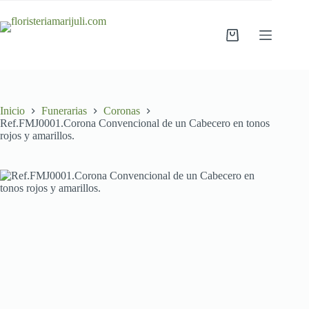
Saltar
al
contenido
Carro
de
compra
Inicio
Funerarias
Coronas
Ref.FMJ0001.Corona Convencional de un Cabecero en tonos
rojos y amarillos.