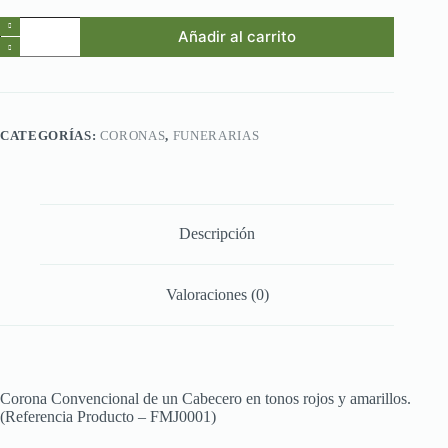
Ref.FMJ0001.Corona
Añadir al carrito
Convencional
de
un
Cabecero
en
tonos
CATEGORÍAS:
CORONAS
,
FUNERARIAS
rojos
y
amarillos.
cantidad
Descripción
Valoraciones (0)
Corona Convencional de un Cabecero en tonos rojos y amarillos.
(Referencia Producto – FMJ0001)