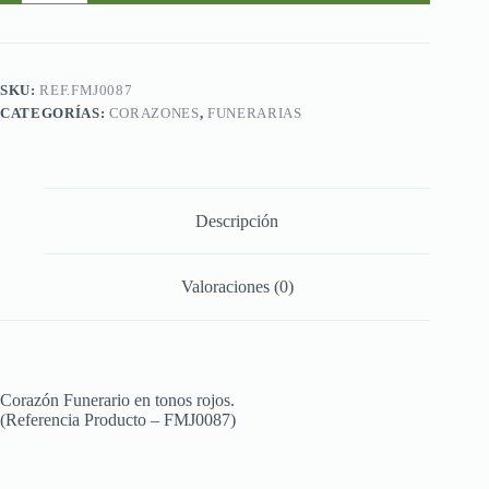
en
tonos
rojos
.
cantidad
SKU:
REF.FMJ0087
CATEGORÍAS:
CORAZONES
,
FUNERARIAS
Descripción
Valoraciones (0)
Corazón Funerario en tonos rojos.
(Referencia Producto – FMJ0087)