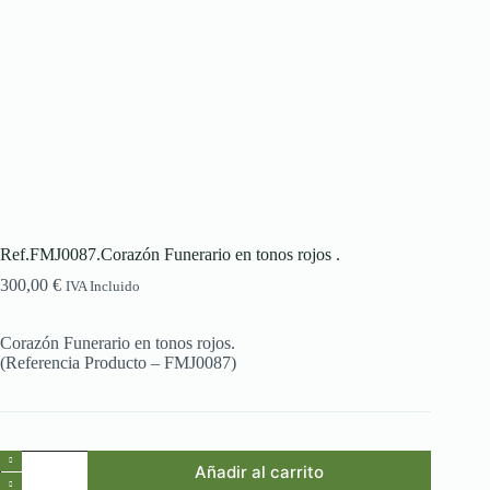
Ref.FMJ0087.Corazón Funerario en tonos rojos .
300,00
€
IVA Incluido
Corazón Funerario en tonos rojos.
(Referencia Producto – FMJ0087)
Ref.FMJ0087.Corazón
Añadir al carrito
Funerario