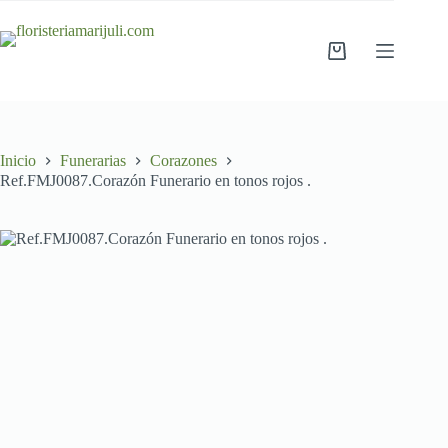
Saltar
al
contenido
Carro
de
compra
Inicio
Funerarias
Corazones
Ref.FMJ0087.Corazón Funerario en tonos rojos .