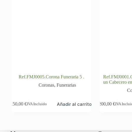
Ref.FMJ0005.Corona Funeraria 5 .
Ref.FMJ0001.C
un Cabecero en 
Coronas
,
Funerarias
Co
Añadir al carrito
150,00
€
200,00
€
IVA Incluido
IVA Inclu