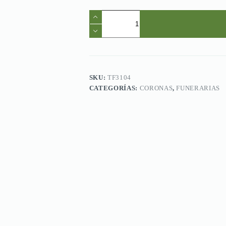
Ref.TF3104.Corona
funeraria
7.
cantidad
SKU:
TF3104
CATEGORÍAS:
CORONAS
,
FUNERARIAS