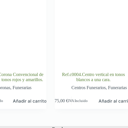
orona Convencional de
Ref.c0004.Centro vertical en tonos
tonos rojos y amarillos.
blancos a una cara.
ronas
,
Funerarias
Centros Funerarios
,
Funerarias
Añadir al carrito
Añadir al carr
75,00
€
ido
IVA Incluido