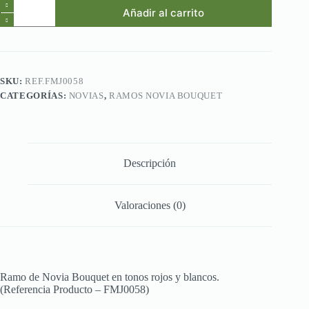
Ref.FMJ0058.Ramo
Añadir al carrito
de
Novia
Bouquet
en
tonos
rojos
SKU:
REF.FMJ0058
y
CATEGORÍAS:
NOVIAS
,
RAMOS NOVIA BOUQUET
blancos.
cantidad
Descripción
Valoraciones (0)
Ramo de Novia Bouquet en tonos rojos y blancos.
(Referencia Producto – FMJ0058)