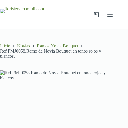
Saltar
al
contenido
Carro
de
compra
Inicio
Novias
Ramos Novia Bouquet
Ref.FMJ0058.Ramo de Novia Bouquet en tonos rojos y
blancos.