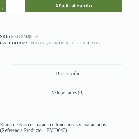
Ref.FMJ0043.Ramo
Añadir al carrito
de
Novia
Cascada
en
tonos
rosas
SKU:
REG.FMJ0043
y
CATEGORÍAS:
NOVIAS
,
RAMOS NOVIA CASCADA
anaranjados.
cantidad
Descripción
Valoraciones (0)
Ramo de Novia Cascada en tonos rosas y anaranjados.
(Referencia Producto – FMJ0043)