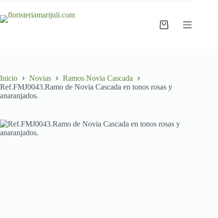
Saltar
al
contenido
Carro
de
compra
Inicio
Novias
Ramos Novia Cascada
Ref.FMJ0043.Ramo de Novia Cascada en tonos rosas y
anaranjados.