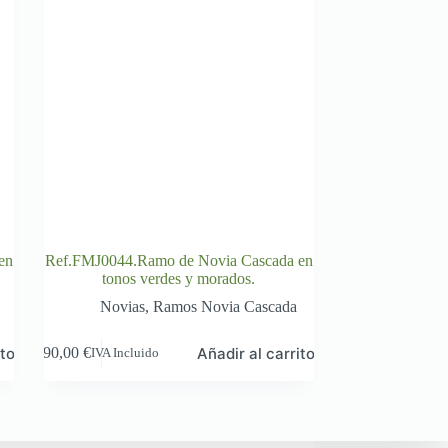
en
Ref.FMJ0044.Ramo de Novia Cascada en
tonos verdes y morados.
Novias
,
Ramos Novia Cascada
ito
Añadir al carrito
90,00
€
IVA Incluido