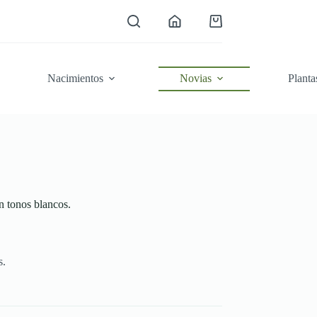
Carro
de
compra
Nacimientos
Novias
Planta
tonos blancos.
s.