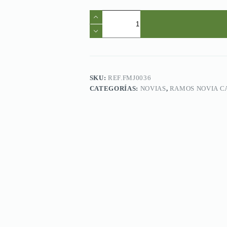
Ref.FMJ0036.Ramo
de
Novia
Bouquet
con
tonos
blancos.
cantidad
SKU:
REF.FMJ0036
CATEGORÍAS:
NOVIAS
,
RAMOS NOVIA C