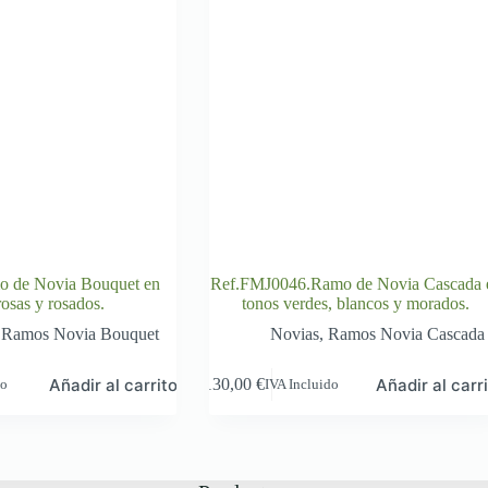
 de Novia Bouquet en
Ref.FMJ0046.Ramo de Novia Cascada 
rosas y rosados.
tonos verdes, blancos y morados.
,
Ramos Novia Bouquet
Novias
,
Ramos Novia Cascada
Añadir al carrito
Añadir al carr
130,00
€
do
IVA Incluido