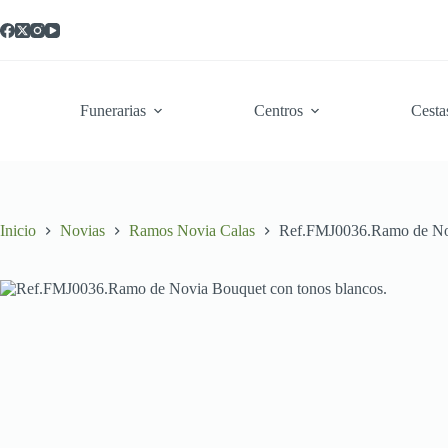
Saltar
al
contenido
Funerarias
Centros
Cesta
Inicio
Novias
Ramos Novia Calas
Ref.FMJ0036.Ramo de Nov