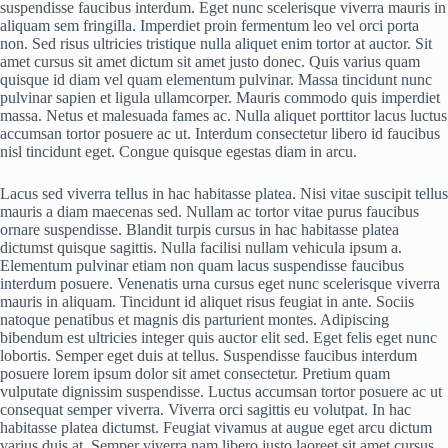
suspendisse faucibus interdum. Eget nunc scelerisque viverra mauris in
aliquam sem fringilla. Imperdiet proin fermentum leo vel orci porta
non. Sed risus ultricies tristique nulla aliquet enim tortor at auctor. Sit
amet cursus sit amet dictum sit amet justo donec. Quis varius quam
quisque id diam vel quam elementum pulvinar. Massa tincidunt nunc
pulvinar sapien et ligula ullamcorper. Mauris commodo quis imperdiet
massa. Netus et malesuada fames ac. Nulla aliquet porttitor lacus luctus
accumsan tortor posuere ac ut. Interdum consectetur libero id faucibus
nisl tincidunt eget. Congue quisque egestas diam in arcu.
Lacus sed viverra tellus in hac habitasse platea. Nisi vitae suscipit tellus
mauris a diam maecenas sed. Nullam ac tortor vitae purus faucibus
ornare suspendisse. Blandit turpis cursus in hac habitasse platea
dictumst quisque sagittis. Nulla facilisi nullam vehicula ipsum a.
Elementum pulvinar etiam non quam lacus suspendisse faucibus
interdum posuere. Venenatis urna cursus eget nunc scelerisque viverra
mauris in aliquam. Tincidunt id aliquet risus feugiat in ante. Sociis
natoque penatibus et magnis dis parturient montes. Adipiscing
bibendum est ultricies integer quis auctor elit sed. Eget felis eget nunc
lobortis. Semper eget duis at tellus. Suspendisse faucibus interdum
posuere lorem ipsum dolor sit amet consectetur. Pretium quam
vulputate dignissim suspendisse. Luctus accumsan tortor posuere ac ut
consequat semper viverra. Viverra orci sagittis eu volutpat. In hac
habitasse platea dictumst. Feugiat vivamus at augue eget arcu dictum
varius duis at. Semper viverra nam libero justo laoreet sit amet cursus