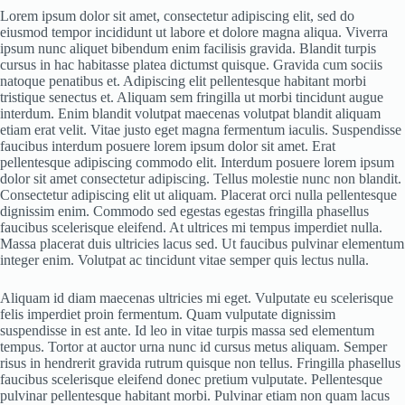
Lorem ipsum dolor sit amet, consectetur adipiscing elit, sed do
eiusmod tempor incididunt ut labore et dolore magna aliqua. Viverra
ipsum nunc aliquet bibendum enim facilisis gravida. Blandit turpis
cursus in hac habitasse platea dictumst quisque. Gravida cum sociis
natoque penatibus et. Adipiscing elit pellentesque habitant morbi
tristique senectus et. Aliquam sem fringilla ut morbi tincidunt augue
interdum. Enim blandit volutpat maecenas volutpat blandit aliquam
etiam erat velit. Vitae justo eget magna fermentum iaculis. Suspendisse
faucibus interdum posuere lorem ipsum dolor sit amet. Erat
pellentesque adipiscing commodo elit. Interdum posuere lorem ipsum
dolor sit amet consectetur adipiscing. Tellus molestie nunc non blandit.
Consectetur adipiscing elit ut aliquam. Placerat orci nulla pellentesque
dignissim enim. Commodo sed egestas egestas fringilla phasellus
faucibus scelerisque eleifend. At ultrices mi tempus imperdiet nulla.
Massa placerat duis ultricies lacus sed. Ut faucibus pulvinar elementum
integer enim. Volutpat ac tincidunt vitae semper quis lectus nulla.
Aliquam id diam maecenas ultricies mi eget. Vulputate eu scelerisque
felis imperdiet proin fermentum. Quam vulputate dignissim
suspendisse in est ante. Id leo in vitae turpis massa sed elementum
tempus. Tortor at auctor urna nunc id cursus metus aliquam. Semper
risus in hendrerit gravida rutrum quisque non tellus. Fringilla phasellus
faucibus scelerisque eleifend donec pretium vulputate. Pellentesque
pulvinar pellentesque habitant morbi. Pulvinar etiam non quam lacus