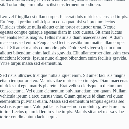
sit. Tortor aliquam nulla facilisi cras fermentum odio eu.
Leo vel fringilla est ullamcorper. Placerat duis ultricies lacus sed turpis.
Eu feugiat pretium nibh ipsum consequat nisl vel pretium lectus.
Ultricies tristique nulla aliquet enim tortor at auctor urna. Neque
egestas congue quisque egestas diam in arcu cursus. Sit amet luctus
venenatis lectus magna. Tellus mauris a diam maecenas sed. A diam
maecenas sed enim. Feugiat sed lectus vestibulum mattis ullamcorper
velit. Sit amet mauris commodo quis. Dolor sed viverra ipsum nunc
aliquet bibendum enim facilisis gravida. Elit ullamcorper dignissim cras
tincidunt lobortis. Ipsum nunc aliquet bibendum enim facilisis gravida.
Vitae turpis massa sed elementum.
Sed risus ultricies tristique nulla aliquet enim. Sit amet facilisis magna
etiam tempor orci eu. Mauris vitae ultricies leo integer. Diam maecenas
ultricies mi eget mauris pharetra. Erat velit scelerisque in dictum non
consectetur a. Vel quam elementum pulvinar etiam non quam. Nullam
vehicula ipsum a arcu cursus vitae. Quam quisque id diam vel quam
elementum pulvinar etiam. Massa sed elementum tempus egestas sed
sed risus pretium. Volutpat lacus laoreet non curabitur gravida arcu ac
tortor. Lectus quam id leo in vitae turpis. Mauris sit amet massa vitae
tortor condimentum lacinia quis.