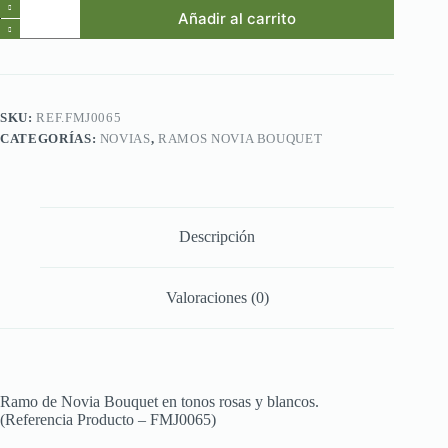
Ref.FMJ0065.Ramo
Añadir al carrito
de
Novia
Bouquet
en
tonos
rosas
SKU:
REF.FMJ0065
y
CATEGORÍAS:
NOVIAS
,
RAMOS NOVIA BOUQUET
blancos.
cantidad
Descripción
Valoraciones (0)
Ramo de Novia Bouquet en tonos rosas y blancos.
(Referencia Producto – FMJ0065)