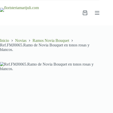
Saltar
al
contenido
Carro
de
compra
Inicio
Novias
Ramos Novia Bouquet
Ref.FMJ0065.Ramo de Novia Bouquet en tonos rosas y
blancos.