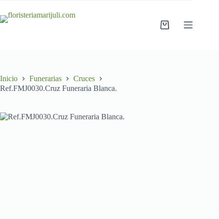
Saltar
al
contenido
Carro
de
compra
Inicio
Funerarias
Cruces
Ref.FMJ0030.Cruz Funeraria Blanca.