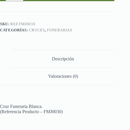
Blanca.
cantidad
SKU:
REF.FMJ0030
CATEGORÍAS:
CRUCES
,
FUNERARIAS
Descripción
Valoraciones (0)
Cruz Funeraria Blanca.
(Referencia Producto – FMJ0030)