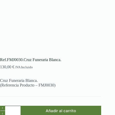
Ref.FMJ0030.Cruz Funeraria Blanca.
130,00
€
IVA Incluido
Cruz Funeraria Blanca.
(Referencia Producto – FMJ0030)
Ref.FMJ0030.Cruz
Añadir al carrito
Funeraria