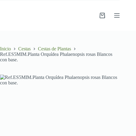
Saltar
al
contenido
Carro
de
compra
Inicio
Cestas
Cestas de Plantas
Ref.ES5MIM.Planta Orquídea Phalaenopsis rosas Blancos
con base.