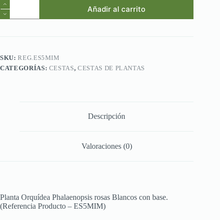
Ref.ES5MIM.Planta
Añadir al carrito
Orquídea
Phalaenopsis
rosas
Blancos
con
base.
SKU:
REG.ES5MIM
cantidad
CATEGORÍAS:
CESTAS
,
CESTAS DE PLANTAS
Descripción
Valoraciones (0)
Planta Orquídea Phalaenopsis rosas Blancos con base.
(Referencia Producto – ES5MIM)