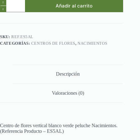
Ref.ES5AL.Centro
Añadir al carrito
de
flores
vertical
blanco
verde
peluche
SKU:
REF.ES5AL
Nacimientos.
CATEGORÍAS:
CENTROS DE FLORES
,
NACIMIENTOS
cantidad
Descripción
Valoraciones (0)
Centro de flores vertical blanco verde peluche Nacimientos.
(Referencia Producto – ES5AL)