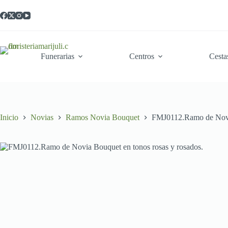
Saltar
al
contenido
Funerarias
Centros
Cesta
Inicio
Novias
Ramos Novia Bouquet
FMJ0112.Ramo de Novia