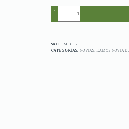
FMJ0112.Ramo
de
Novia
Bouquet
en
tonos
rosas
y
SKU:
FMJ0112
rosados.
CATEGORÍAS:
NOVIAS
,
RAMOS NOVIA B
cantidad