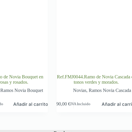
 de Novia Bouquet en
Ref.FMJ0044.Ramo de Novia Cascada 
rosas y rosados.
tonos verdes y morados.
,
Ramos Novia Bouquet
Novias
,
Ramos Novia Cascada
Añadir al carrito
Añadir al carr
90,00
€
ido
IVA Incluido