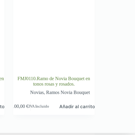
en
FMJ0110.Ramo de Novia Bouquet en
tonos rosas y rosados.
Novias
,
Ramos Novia Bouquet
ito
Añadir al carrito
100,00
€
IVA Incluido