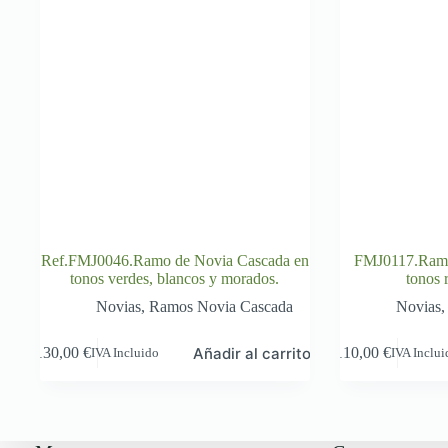
Ref.FMJ0046.Ramo de Novia Cascada en
FMJ0117.Ramo
tonos verdes, blancos y morados.
tonos 
Novias
,
Ramos Novia Cascada
Novias
Añadir al carrito
130,00
€
110,00
€
IVA Incluido
IVA Inclu