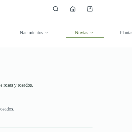
Carro
de
compra
Nacimientos
Novias
Planta
 rosas y rosados.
rosados.